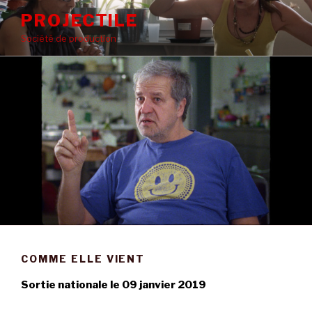
Aller
PROJECTILE
au
Société de production
contenu
principal
COMME ELLE VIENT
Sortie nationale le 09 janvier 2019